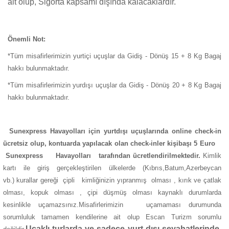
ait olup, Sigorta kapsamı dışında kalacaklardır.
Önemli Not:
*Tüm misafirlerimizin yurtiçi uçuşlar da Gidiş - Dönüş 15 + 8 Kg Bagaj
hakkı bulunmaktadır.
*Tüm misafirlerimizin yurdışı uçuşlar da Gidiş - Dönüş 20 + 8 Kg Bagaj
hakkı bulunmaktadır.
Sunexpress Havayolları için yurtdışı uçuşlarında online check-in
ücretsiz olup, kontuarda yapılacak olan check-inler kişibaşı 5 Euro
Sunexpress Havayolları tarafından ücretlendirilmektedir.
Kimlik
kartı ile giriş gerçekleştirilen ülkelerde (Kıbrıs,Batum,Azerbeycan
vb.) kurallar gereği çipli kimliğinizin yıpranmış olması , kırık ve çatlak
olması, kopuk olması , çipi düşmüş olması kaynaklı durumlarda
kesinlikle uçamazsınız.Misafirlerimizin uçamaması durumunda
sorumluluk tamamen kendilerine ait olup Escan Turizm sorumlu
Uçaklı turlarda ve sadece yurt dışı seyahatlerinde,