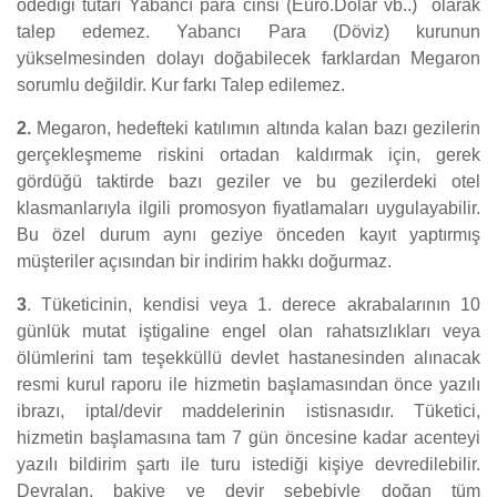
ödediği tutarı Yabancı para cinsi (Euro.Dolar vb..) olarak
talep edemez. Yabancı Para (Döviz) kurunun
yükselmesinden dolayı doğabilecek farklardan Megaron
sorumlu değildir. Kur farkı Talep edilemez.
2.
Megaron, hedefteki katılımın altında kalan bazı gezilerin
gerçekleşmeme riskini ortadan kaldırmak için, gerek
gördüğü taktirde bazı geziler ve bu gezilerdeki otel
klasmanlarıyla ilgili promosyon fiyatlamaları uygulayabilir.
Bu özel durum aynı geziye önceden kayıt yaptırmış
müşteriler açısından bir indirim hakkı doğurmaz.
3
. Tüketicinin, kendisi veya 1. derece akrabalarının 10
günlük mutat iştigaline engel olan rahatsızlıkları veya
ölümlerini tam teşekküllü devlet hastanesinden alınacak
resmi kurul raporu ile hizmetin başlamasından önce yazılı
ibrazı, iptal/devir maddelerinin istisnasıdır. Tüketici,
hizmetin başlamasına tam 7 gün öncesine kadar acenteyi
yazılı bildirim şartı ile turu istediği kişiye devredilebilir.
Devralan, bakiye ve devir sebebiyle doğan tüm