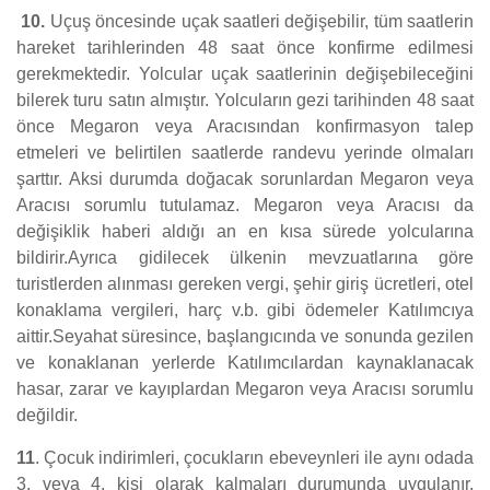
10.
Uçuş öncesinde uçak saatleri değişebilir, tüm saatlerin
hareket tarihlerinden 48 saat önce konfirme edilmesi
gerekmektedir. Yolcular uçak saatlerinin değişebileceğini
bilerek turu satın almıştır. Yolcuların gezi tarihinden 48 saat
önce Megaron veya Aracısından konfirmasyon talep
etmeleri ve belirtilen saatlerde randevu yerinde olmaları
şarttır. Aksi durumda doğacak sorunlardan Megaron veya
Aracısı sorumlu tutulamaz. Megaron veya Aracısı da
değişiklik haberi aldığı an en kısa sürede yolcularına
bildirir.Ayrıca gidilecek ülkenin mevzuatlarına göre
turistlerden alınması gereken vergi, şehir giriş ücretleri, otel
konaklama vergileri, harç v.b. gibi ödemeler Katılımcıya
aittir.Seyahat süresince, başlangıcında ve sonunda gezilen
ve konaklanan yerlerde Katılımcılardan kaynaklanacak
hasar, zarar ve kayıplardan Megaron veya Aracısı sorumlu
değildir.
11
. Çocuk indirimleri, çocukların ebeveynleri ile aynı odada
3. veya 4. kişi olarak kalmaları durumunda uygulanır.