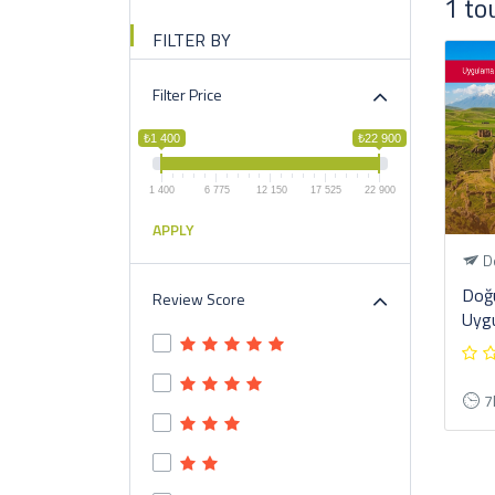
1 to
FILTER BY
Filter Price
₺1 400
₺22 900
1 400
6 775
12 150
17 525
22 900
APPLY
Do
Doğu
Review Score
Uygu
7