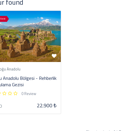
ur found
ğu Anadolu
 Anadolu Bölgesi - Rehberlik
lama Gezisi
0 Review
22.900 ₺
D