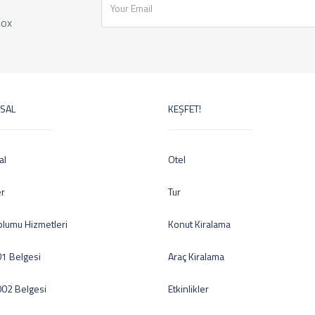
box
SAL
KEŞFET!
al
Otel
er
Tur
oplumu Hizmetleri
Konut Kiralama
1 Belgesi
Araç Kiralama
002 Belgesi
Etkinlikler