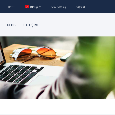
TRY
Türkçe
Oturum aç
Kaydol
BLOG
İLETİŞİM