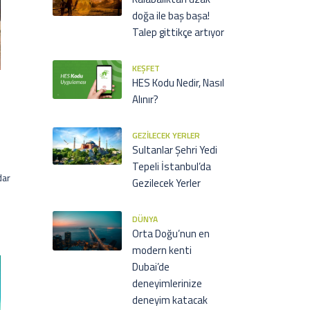
doğa ile baş başa!
Talep gittikçe artıyor
KEŞFET
HES Kodu Nedir, Nasıl
Alınır?
GEZILECEK YERLER
Sultanlar Şehri Yedi
Tepeli İstanbul’da
dar
Gezilecek Yerler
DÜNYA
Orta Doğu’nun en
modern kenti
Dubai’de
deneyimlerinize
deneyim katacak