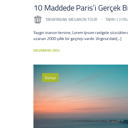
10 Maddede Paris’i Gerçek Bi
TARAFINDAN
MEGARON TOUR
TARİH 17/05
Yaygın inancın tersine, Lorem Ipsum rastgele sözcüklerd
uzanan 2000 yıllık bir geçmişi vardır. Virginia'daki[...]
DEVAMINI OKU
Dünya