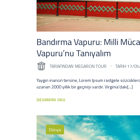
Bandırma Vapuru: Milli Müca
Vapuru’nu Tanıyalım
TARAFINDAN
MEGARON TOUR
TARİH 17/05
Yaygın inancın tersine, Lorem Ipsum rastgele sözcüklerd
uzanan 2000 yıllık bir geçmişi vardır. Virginia'daki[...]
DEVAMINI OKU
Dünya