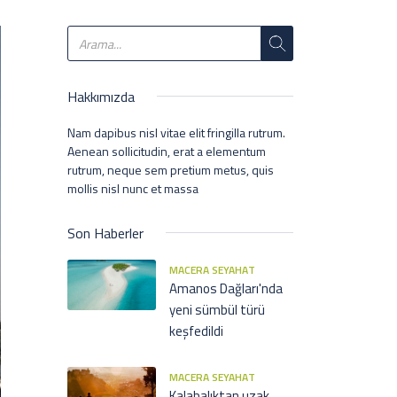
Hakkımızda
Nam dapibus nisl vitae elit fringilla rutrum.
Aenean sollicitudin, erat a elementum
rutrum, neque sem pretium metus, quis
mollis nisl nunc et massa
Son Haberler
MACERA SEYAHAT
Amanos Dağları'nda
yeni sümbül türü
keşfedildi
MACERA SEYAHAT
Kalabalıktan uzak