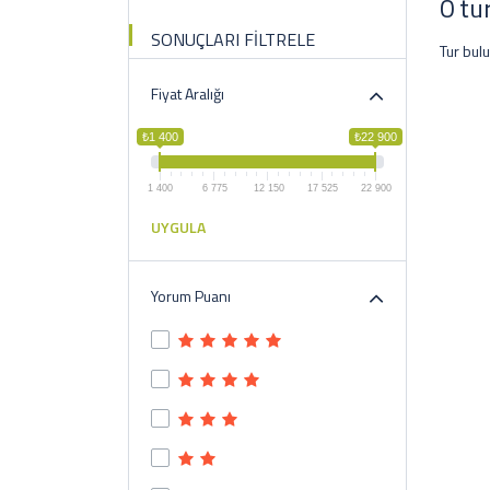
0 tu
SONUÇLARI FİLTRELE
Tur bul
Fiyat Aralığı
₺1 400
₺22 900
1 400
6 775
12 150
17 525
22 900
UYGULA
Yorum Puanı