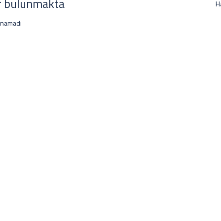
r bulunmakta
H
unamadı