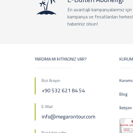
En avantajlı kampanyalarımız için
kampanya ve fırsatlardan herkes
haberiniz olsun!
YARDIMA MI İHTİYACINIZ VAR?
KURUM
Bizi Arayın
Kurums
+90 532 621 84 54
Blog
E-Mail
İletişim
info@megarontour.com
Bizi takip edin