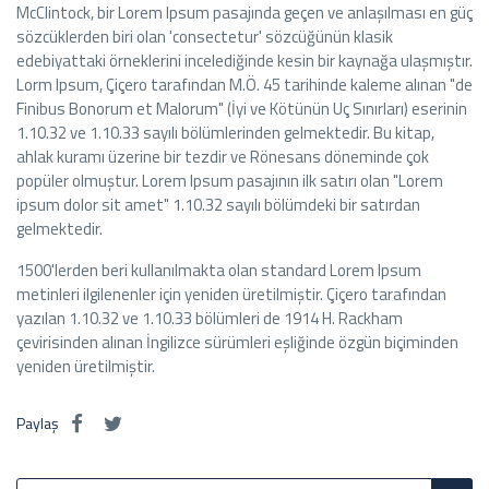
McClintock, bir Lorem Ipsum pasajında geçen ve anlaşılması en güç
sözcüklerden biri olan 'consectetur' sözcüğünün klasik
edebiyattaki örneklerini incelediğinde kesin bir kaynağa ulaşmıştır.
Lorm Ipsum, Çiçero tarafından M.Ö. 45 tarihinde kaleme alınan "de
Finibus Bonorum et Malorum" (İyi ve Kötünün Uç Sınırları) eserinin
1.10.32 ve 1.10.33 sayılı bölümlerinden gelmektedir. Bu kitap,
ahlak kuramı üzerine bir tezdir ve Rönesans döneminde çok
popüler olmuştur. Lorem Ipsum pasajının ilk satırı olan "Lorem
ipsum dolor sit amet" 1.10.32 sayılı bölümdeki bir satırdan
gelmektedir.
1500'lerden beri kullanılmakta olan standard Lorem Ipsum
metinleri ilgilenenler için yeniden üretilmiştir. Çiçero tarafından
yazılan 1.10.32 ve 1.10.33 bölümleri de 1914 H. Rackham
çevirisinden alınan İngilizce sürümleri eşliğinde özgün biçiminden
yeniden üretilmiştir.
Paylaş