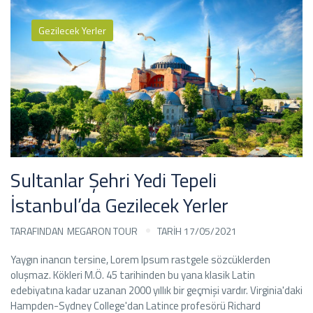
Gezilecek Yerler
Sultanlar Şehri Yedi Tepeli
İstanbul’da Gezilecek Yerler
TARAFINDAN
MEGARON TOUR
TARİH 17/05/2021
Yaygın inancın tersine, Lorem Ipsum rastgele sözcüklerden
oluşmaz. Kökleri M.Ö. 45 tarihinden bu yana klasik Latin
edebiyatına kadar uzanan 2000 yıllık bir geçmişi vardır. Virginia'daki
Hampden-Sydney College'dan Latince profesörü Richard